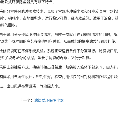
冲反吹式环保除尘器具有以下特点：
、采用分室停风脉冲喷吹技术，克服了常规脉冲除尘器和分室反吹除尘器的
耗小，钢耗小，占地面积少，运行稳定可靠，经济效益好。适用于冶金、
物料的回收。
、由于采用分室停风脉冲喷吹清灰，喷吹一次就可达到彻底清灰的目的，所
时滤袋与脉冲阀的疲劳程度也相应减低，从而成倍的提高滤袋与阀片的使
、检修换袋可在不停系统风机，系统正常运行条件下分室进行。滤袋袋口采
减少了袋与龙骨的摩擦，延长了滤袋的寿命，又便于卸袋。
、采用上部抽袋方式，换袋时抽出骨架后，脏袋投入箱体下部灰斗，由人孔
、箱体采用气密性设计，密封性好，检查门用优良的密封材料制作过程中以
、进、出口风道布置紧凑，气流阻力小。
上一个：
滤筒式环保除尘器