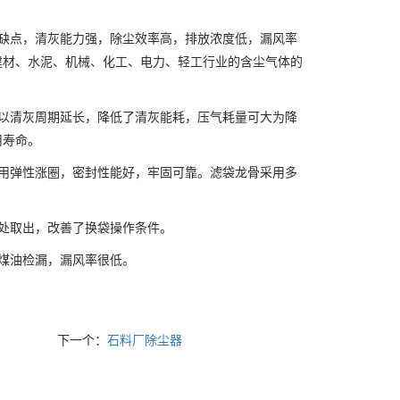
缺点，清灰能力强，除尘效率高，排放浓度低，漏风率
建材、水泥、机械、化工、电力、轻工行业的含尘气体的
以清灰周期延长，降低了清灰能耗，压气耗量可大为降
用寿命。
用弹性涨圈，密封性能好，牢固可靠。滤袋龙骨采用多
处取出，改善了换袋操作条件。
煤油检漏，漏风率很低。
下一个：
石料厂除尘器