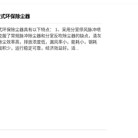
吹式环保除尘器
式环保除尘器具有以下特点： 1、采用分室停风脉冲喷
克服了常规脉冲除尘器和分室反吹除尘器的缺点，清灰
除尘效率高，排放浓度低，漏风率小，能耗小，钢耗
面积少，运行稳定可靠，经济效益好。适...