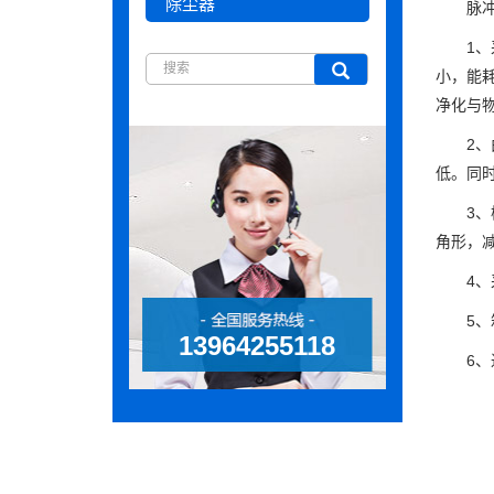
除尘器
脉
1
小，能
净化与
2
低。同
3
角形，
4
5
13964255118
6