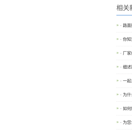
相关
· 路
· 你
· 厂
· 细
· 一
· 为
· 如
· 为