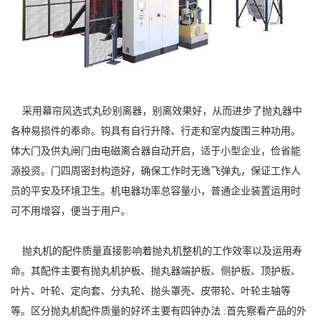
采用幕帘风选式丸砂别离器，别离效果好，从而进步了抛丸器中
各种易损件的奉命。钩具有自行升降、行走和室内旋围三种功用。
体大门及供丸闸门由电磁离合器自动开启，适于小型企业，俭省能
源投资。门四周密封构造好，确保工作时无逸飞弹丸，保证工作人
员的平安及环境卫生。机电器功率总容量小，普通企业装置运用时
可不用增容，便当于用户。
抛丸机的配件质量直接影响着抛丸机整机的工作效率以及运用寿
命。其配件主要有抛丸机护板、抛丸器端护板、侧护板、顶护板、
叶片、叶轮、定向套、分丸轮、抛头罩壳、皮带轮、叶轮主轴等
等。区分抛丸机配件质量的好坏主要有四钟办法 :首先察看产品的外