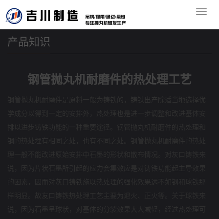
您的位置：
首页
>>
产品知识
导
航
产品知识
钢管抛丸机耐磨件的热处理工艺
钢管抛丸机耐磨件是原料一般为铸铁的，铸铁出产除适当地选择优
学成分以得到一定的安排外，热处理也是进一步调整和改进基体安
排以进步铸铁功能的一种重要途径。钢管抛丸机耐磨件的热处理和
钢的热处埋有相同之处，也有不同之处。钢管抛丸机耐磨件的热处
理一般不能改进原始安排中石墨的形状和散布情况。对灰口铸铁来
说，因为片状石墨所引起的应力会集效应是对铸铁功能起主导效果
的困素，因而对灰口铸铁施以热处理的强化效果远不如钢和球铁那
样明显。故友口铸铁热处理工艺主要为退火、正火等。关于球铁来
说，因为石墨呈球状，对基体的分裂效果大大减轻，经过热处理可