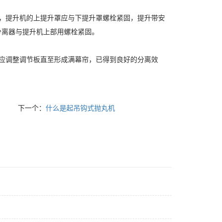
，提升机的上提升罩应与下提升罩螺栓紧固，提升带安
分离器与提升机上部用螺栓紧固。
应调整调节板直至形成满幕帘，已得到良好的分离效
下一个：
什么是起吊钩式抛丸机