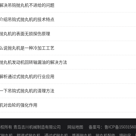
何解决吊钩抛丸机不进给的问题
您介绍吊钩式抛丸机的技术特点
谈抛丸机的表面无损探伤原理
什么说抛丸机是一种冷加工工艺
说抛丸机发动机回转轴漏油的解决方法
面解析通过式抛丸机的行业应用
解一下吊钩式抛丸机的清理方法
丸机对齿轮的强化作用
版权所有 青岛吉川机械制造有限公司
网站地图
备案号：鲁ICP备1503156
式抛丸机、辊道式抛丸机、通过式抛丸机、路面抛丸机、抛丸机配件、喷砂房、