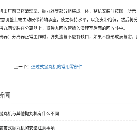
本机出厂前已将清理室、抛丸器等部分组装成一体，整机安装时按图一所示
注意调整上端主动皮带轮轴承座，使之保持水平，以免皮带跑偏，然后将
将供丸闸安装在分离器上，将弹丸回收管插入清理室后面的回收斗中。
分离器：分离器正常工作时，弹丸流幕不应有缺口，如果不能形成满幕帘，
上一个：
通过式抛丸机的常用零部件
新闻
面抛丸机与其他抛丸机有什么不同
述履带式抛丸机的安装注意事项