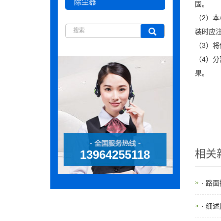
除尘器
固。
（2）
装时应
（3）
（4）
果。
相关
13964255118
· 路
· 细