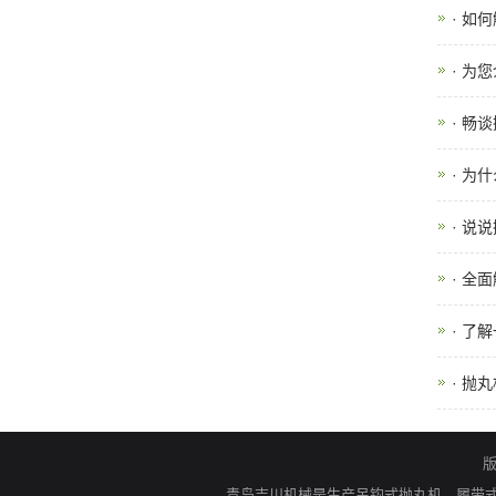
· 如
· 为
· 畅
· 为
· 说
· 全
· 了
· 抛
青岛吉川机械是生产吊钩式抛丸机、履带