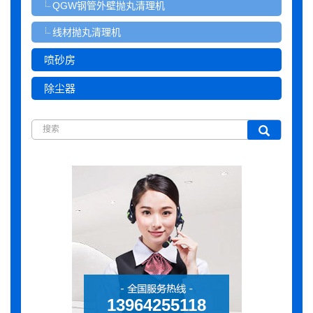
QGW钢管外壁抛丸清理机
线材抛丸清理机
喷砂房
除尘器
13964255118