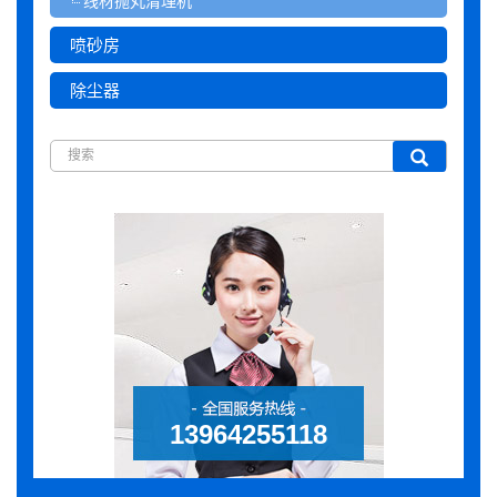
线材抛丸清理机
喷砂房
除尘器
13964255118