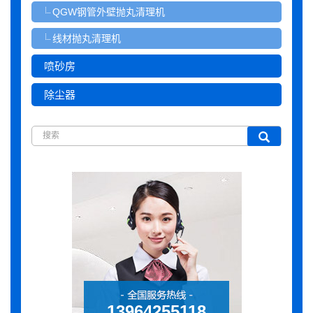
QGW钢管外壁抛丸清理机
线材抛丸清理机
喷砂房
除尘器
13964255118