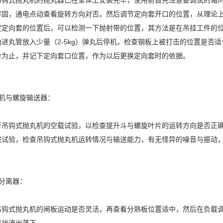
吊钩式抛丸机的抛丸器已在室体上安装完毕，使用前首先注意要调试的诸
牢固，通电点动查看旋转方向对否。然后调节定向套开口的位置，从理论上
定定向套的位置后，可以检测一下抛射带的位置，其方法是在吊挂工件的
向进丸管放入少量（2-5kg）弹丸后停机，检查钢板上被打击的位置是否
合为止，并记下定向套口位置，作为以后更换定向套时的依据。
升机与螺旋输送器：
行吊钩式抛丸机的空载试验，以检查提升斗与螺旋叶片的运转方向是否正
载试验，检查吊钩式抛丸机运转情况与输送能力，有无怪异的噪音与振动
分离器：
吊钩式抛丸机的闸板运动是否灵活，再查看分熟板位置适中，然后在负载