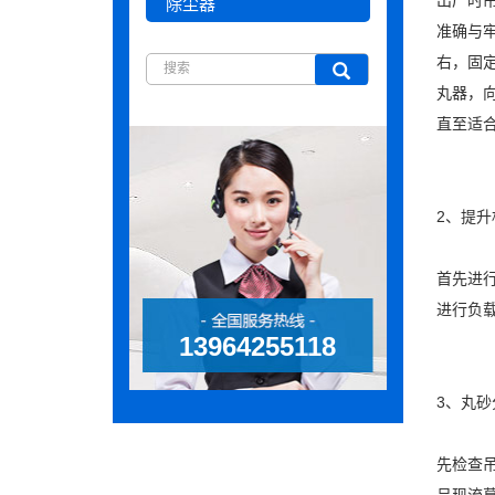
出厂时
除尘器
准确与
右，固
丸器，
直至适
2、提
首先进
进行负
13964255118
3、丸砂
先检查