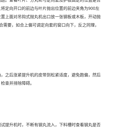
问题。查看叶片、分丸轮与定向套及护板固定的位置是否
将定向开口的前边与叶片抛出位置的前边夹角为900左
位置上面对吊钩式抛丸机出口放一张钢板或木板，开动抛
适合需要，如合上偏可调定向套的窗口向下，反之同理，
确，之后涨紧提升机的皮带到松紧适度，避免跑偏，然后
，检查并排除障碍。
调试提升机时，不断有钢丸流入，下料槽时查看钢丸是否