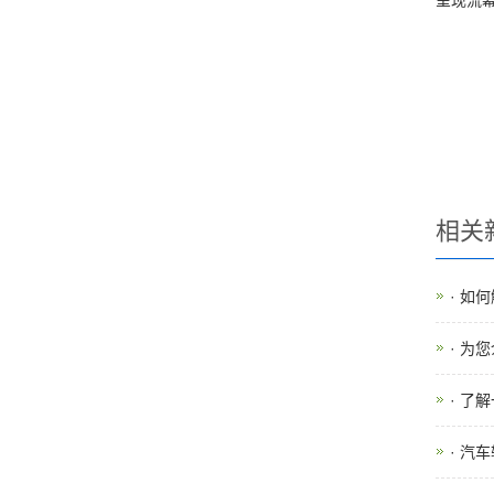
呈现流
相关
· 如
· 为
· 了
· 汽